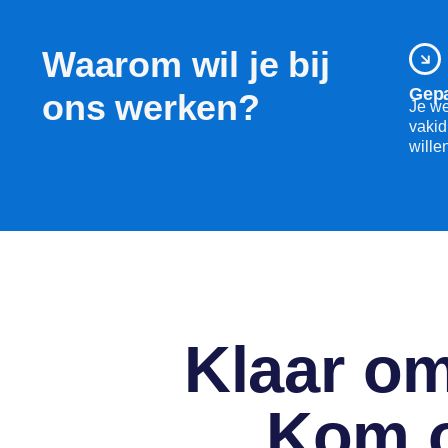
Waarom wil je bij
Gepa
ons werken?
Je we
vakid
wille
Klaar om 
Kom 