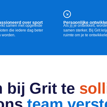
ssioneerd over sport
Persoonlijke ontwikke
rkt samen met opgeleide
Als jij je ontwikkelt, wor
ioten die iedere dag beter
samen sterker. Bij Grit krij
n worden.
ruimte om je te ontwikkel
bij Grit te
soll
ons
team verst