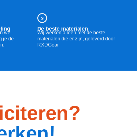
ling
De beste materialen
den we
Wij werken alleen met de beste
g je de
materialen die er zijn, geleverd door
en.
RXDGear.
iciteren?
erken!